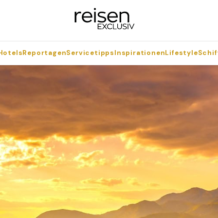
Hotels
Reportagen
Servicetipps
Inspirationen
Lifestyle
Schif