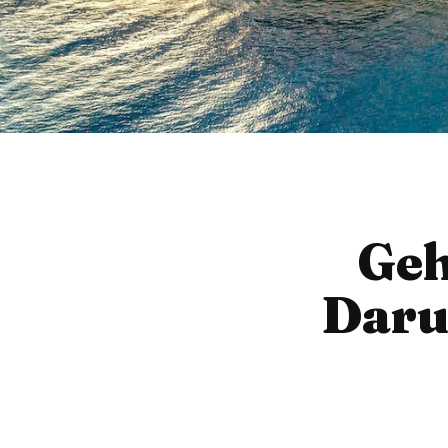
Geh
Darum