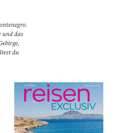
Montenegro.
 und das
Gebirge,
ltest du