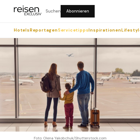
Suchen
Abonnieren
Hotels
Reportagen
Servicetipps
Inspirationen
Lifestyl
Foto: Olena Yakobchuk/Shutterstock.com