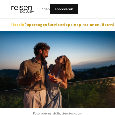
Suchen
Abonnieren
Hotels
Reportagen
Servicetipps
Inspirationen
Lifestyl
Foto: bbernard/Shutterstock.com