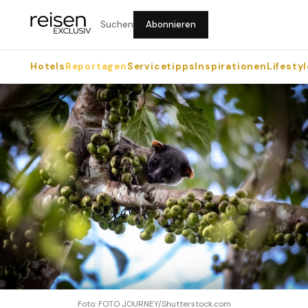
Suchen
Abonnieren
Hotels
Reportagen
Servicetipps
Inspirationen
Lifestyl
Foto: FOTO JOURNEY/Shutterstock.com