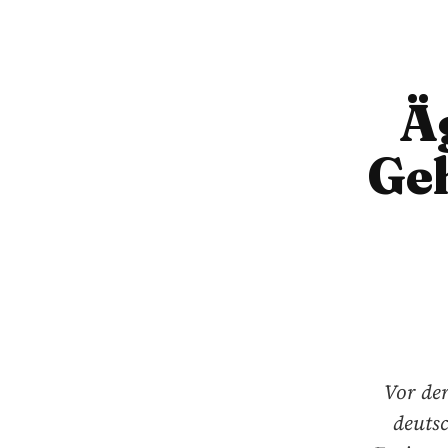
Ä
Geh
Vor der
deutsc