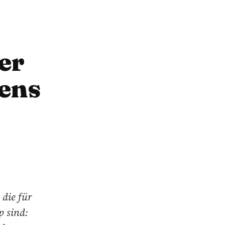
er
iens
 die für
p sind: