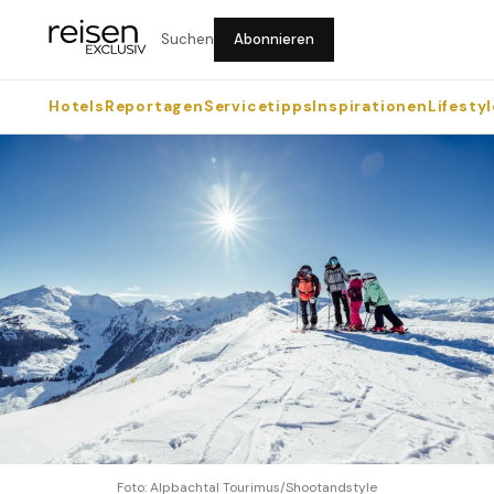
Suchen
Abonnieren
Hotels
Reportagen
Servicetipps
Inspirationen
Lifestyl
Foto: Alpbachtal Tourimus/Shootandstyle