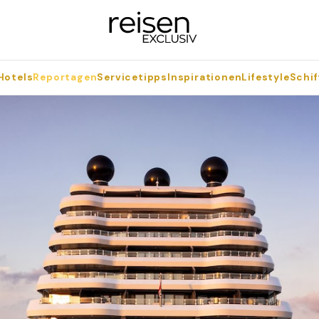
Hotels
Reportagen
Servicetipps
Inspirationen
Lifestyle
Schif