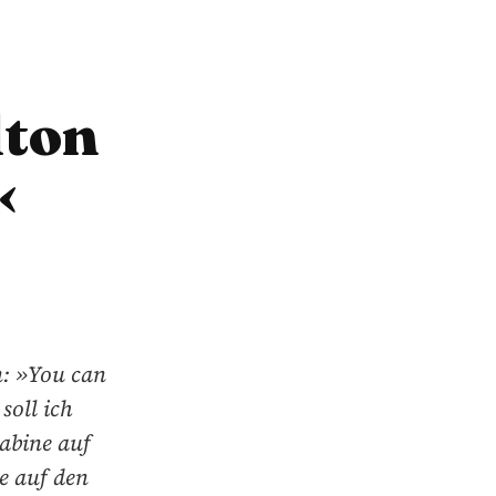
lton
«
n: »You can
soll ich
abine auf
e auf den