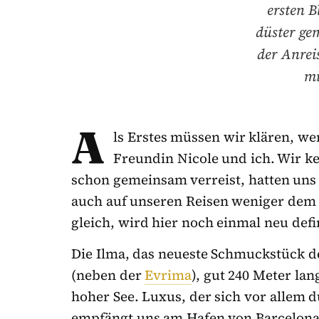
ersten B
düster ge
der Anrei
mi
A
ls Erstes müssen wir klären, we
Freundin Nicole und ich. Wir ke
schon gemeinsam verreist, hatten uns b
auch auf unseren Reisen weniger dem L
gleich, wird hier noch einmal neu defi
Die Ilma, das neueste Schmuckstück de
(neben der
Evrima
), gut 240 Meter lan
hoher See. Luxus, der sich vor allem 
empfängt uns am Hafen von Barcelona