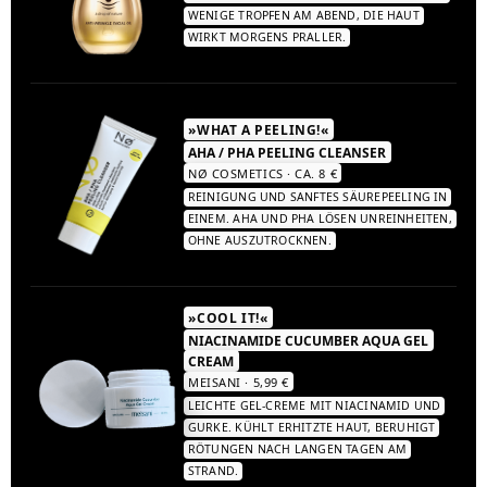
WENIGE TROPFEN AM ABEND, DIE HAUT
WIRKT MORGENS PRALLER.
»WHAT A PEELING!«
AHA / PHA PEELING CLEANSER
NØ COSMETICS · CA. 8 €
REINIGUNG UND SANFTES SÄUREPEELING IN
EINEM. AHA UND PHA LÖSEN UNREINHEITEN,
OHNE AUSZUTROCKNEN.
»COOL IT!«
NIACINAMIDE CUCUMBER AQUA GEL
CREAM
MEISANI · 5,99 €
LEICHTE GEL-CREME MIT NIACINAMID UND
GURKE. KÜHLT ERHITZTE HAUT, BERUHIGT
RÖTUNGEN NACH LANGEN TAGEN AM
STRAND.