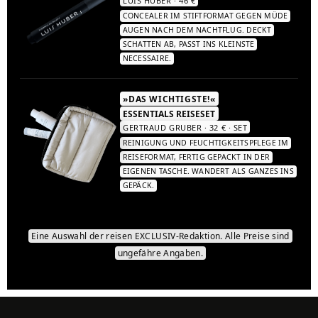
CONCEALER IM STIFTFORMAT GEGEN MÜDE
AUGEN NACH DEM NACHTFLUG. DECKT
SCHATTEN AB, PASST INS KLEINSTE
NECESSAIRE.
»DAS WICHTIGSTE!«
ESSENTIALS REISESET
GERTRAUD GRUBER · 32 € · SET
REINIGUNG UND FEUCHTIGKEITSPFLEGE IM
REISEFORMAT, FERTIG GEPACKT IN DER
EIGENEN TASCHE. WANDERT ALS GANZES INS
GEPÄCK.
Eine Auswahl der reisen EXCLUSIV-Redaktion. Alle Preise sind
ungefähre Angaben.