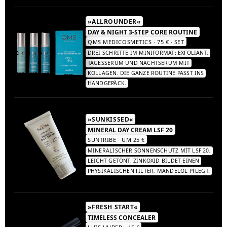
»ALLROUNDER«
DAY & NIGHT 3-STEP CORE ROUTINE
QMS MEDICOSMETICS · 75 € · SET
DREI SCHRITTE IM MINIFORMAT: EXFOLIANT,
TAGESSERUM UND NACHTSERUM MIT
KOLLAGEN. DIE GANZE ROUTINE PASST INS
HANDGEPÄCK.
»SUNKISSED«
MINERAL DAY CREAM LSF 20
SUNTRIBE · UM 25 €
MINERALISCHER SONNENSCHUTZ MIT LSF 20,
LEICHT GETÖNT. ZINKOXID BILDET EINEN
PHYSIKALISCHEN FILTER, MANDELÖL PFLEGT.
»FRESH START«
TIMELESS CONCEALER
LUIS HUBER · 46 €