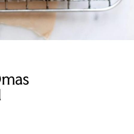
Omas
d