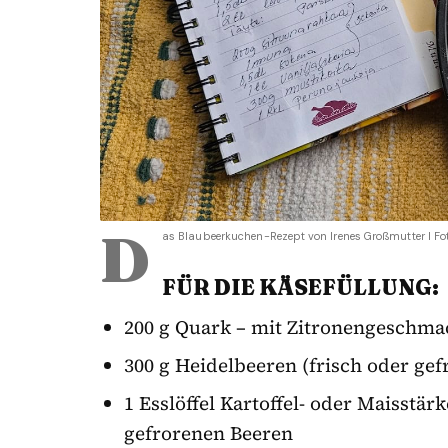
D
as Blaubeerkuchen-Rezept von Irenes Großmutter I Fo
FÜR DIE KÄSEFÜLLUNG:
200 g Quark – mit Zitronengeschmac
300 g Heidelbeeren (frisch oder gef
1 Esslöffel Kartoffel- oder Maisstä
gefrorenen Beeren