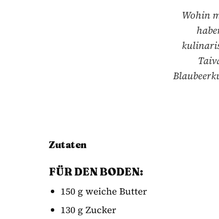
Wohin mi
haben
kulinari
Taiv
Blaubeerku
Zutaten
FÜR DEN BODEN:
150 g weiche Butter
130 g Zucker