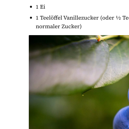
1 Ei
1 Teelöffel Vanillezucker (oder ½ Tee
normaler Zucker)