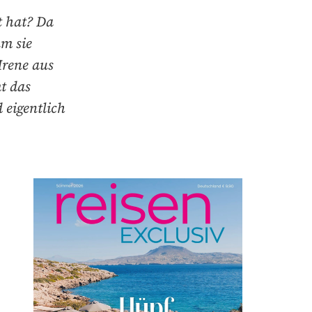
t hat? Da
um sie
Irene aus
t das
 eigentlich