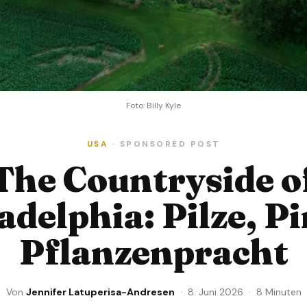
Foto: Billy Kyle
USA
· SPONSORED POST
The Countryside o
adelphia: Pilze, Pi
Pflanzenpracht
Von
Jennifer Latuperisa-Andresen
· 8. Juni 2026 · 8 Minuten