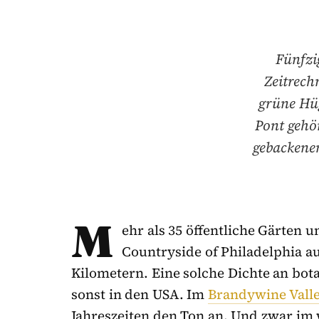
Fünfzi
Zeitrech
grüne Hüg
Pont gehör
gebackenem
M
ehr als 35 öffentliche Gärten 
Countryside of Philadelphia a
Kilometern. Eine solche Dichte an bot
sonst in den USA. Im
Brandywine Vall
Jahreszeiten den Ton an. Und zwar im