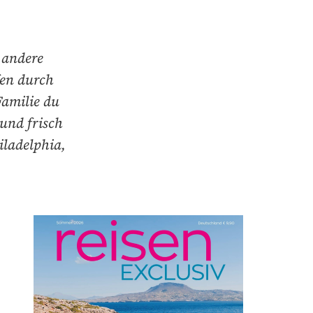
 andere
fen durch
Familie du
 und frisch
iladelphia,