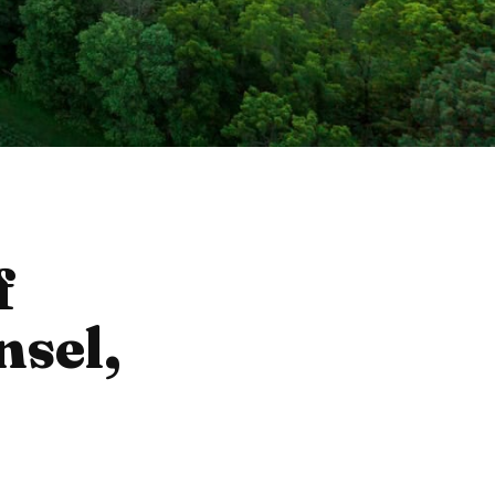
f
nsel,