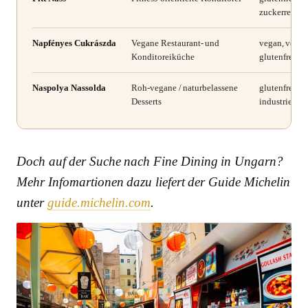
zuckerreduzi
Napfényes Cukrászda
Vegane Restaurant- und
vegan, vegeta
Konditoreiküche
glutenfrei
Naspolya Nassolda
Roh-vegane / naturbelassene
glutenfrei, v
Desserts
industriezuck
Doch auf der Suche nach Fine Dining in Ungarn?
Mehr Infomartionen dazu liefert der Guide Michelin
unter
guide.michelin.com
.