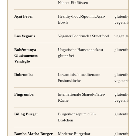
Nahost-Einflüssen
Açaí Fever
Healthy-Food-Spot mit Açaí-
glutenfrei, v
Bowls
vegetarisch
Las Vegan’s
Veganer Foodtruck / Streetfood
vegan, veget
Bohémtanya
Ungarische Hausmannskost
glutenfrei, la
Gluténmentes
glutenfrei
Vendéglő
Dobrumba
Levantinisch-mediterrane
glutenfrei, la
Fusionsküche
vegetarisch,
Pingrumba
Internationale Shared-Plates-
glutenfrei, la
Küche
vegetarisch,
Billog Burger
Burgerkonzept mit GF-
glutenfrei
Brötchen
Bamba Marha Burger
Moderne Burgerbar
glutenfrei, v