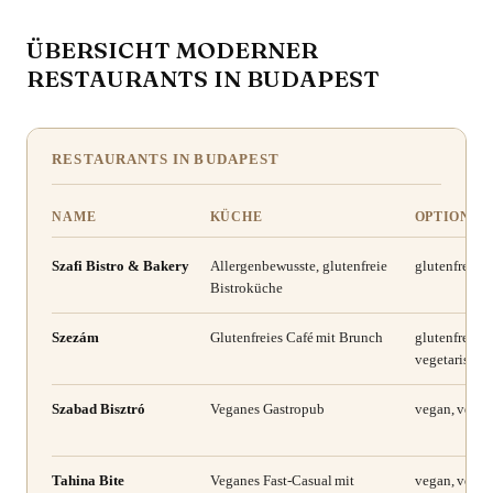
ÜBERSICHT MODERNER
RESTAURANTS IN BUDAPEST
RESTAURANTS IN BUDAPEST
NAME
KÜCHE
OPTIONEN
Szafi Bistro & Bakery
Allergenbewusste, glutenfreie
glutenfrei, la
Bistroküche
Szezám
Glutenfreies Café mit Brunch
glutenfrei, la
vegetarisch,
Szabad Bisztró
Veganes Gastropub
vegan, veget
Tahina Bite
Veganes Fast-Casual mit
vegan, veget