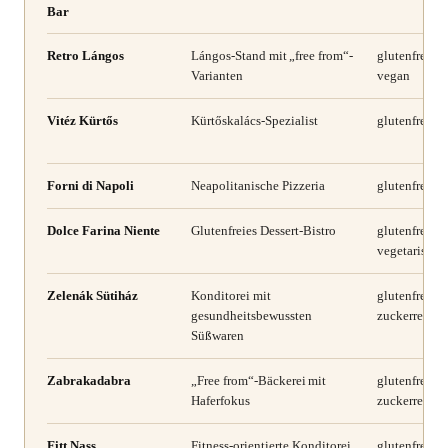
Bar
Retro Lángos
Lángos-Stand mit „free from“-
glutenfrei, la
Varianten
vegan
Vitéz Kürtős
Kürtőskalács-Spezialist
glutenfrei, la
Forni di Napoli
Neapolitanische Pizzeria
glutenfrei
Dolce Farina Niente
Glutenfreies Dessert-Bistro
glutenfrei, la
vegetarisch,
Zelenák Sütiház
Konditorei mit
glutenfrei, la
gesundheitsbewussten
zuckerreduzi
Süßwaren
Zabrakadabra
„Free from“-Bäckerei mit
glutenfrei, la
Haferfokus
zuckerreduzi
Fitt Nass
Fitness-orientierte Konditorei
glutenfrei, la