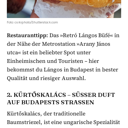
Foto: csikiphoto/Shutterstock.com
Restauranttipp:
Das »Retró Lángos Büfé« in
der Nähe der Metrostation »Arany János
utca« ist ein beliebter Spot unter
Einheimischen und Touristen – hier
bekommst du Lángos in Budapest in bester
Qualität und riesiger Auswahl.
2. KÜRTŐSKALÁCS – SÜSSER DUFT A
UF BUDAPESTS STRASSEN
Kürtőskalács, der traditionelle
Baumstriezel, ist eine ungarische Spezialität