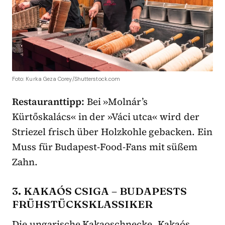
Foto: Kurka Geza Corey/Shutterstock.com
Restauranttipp:
Bei »Molnár’s
Kürtőskalács« in der »Váci utca« wird der
Striezel frisch über Holzkohle gebacken. Ein
Muss für Budapest-Food-Fans mit süßem
Zahn.
3. KAKAÓS CSIGA – BUDAPESTS
FRÜHSTÜCKSKLASSIKER
Die ungarische Kakaoschnecke, Kakaós