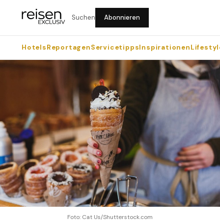
Suchen
Abonnieren
Hotels
Reportagen
Servicetipps
Inspirationen
Lifestyl
Foto: Cat Us/Shutterstock.com