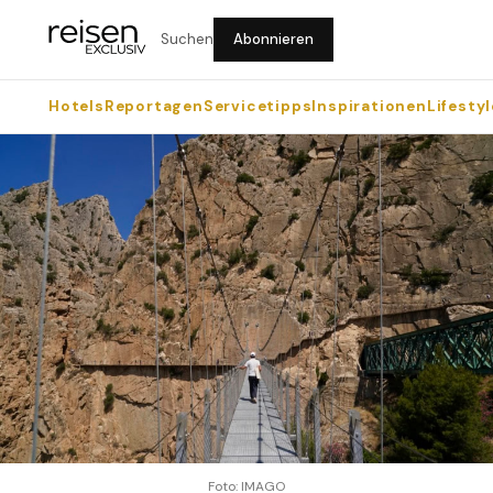
Suchen
Abonnieren
Hotels
Reportagen
Servicetipps
Inspirationen
Lifestyl
Foto: IMAGO