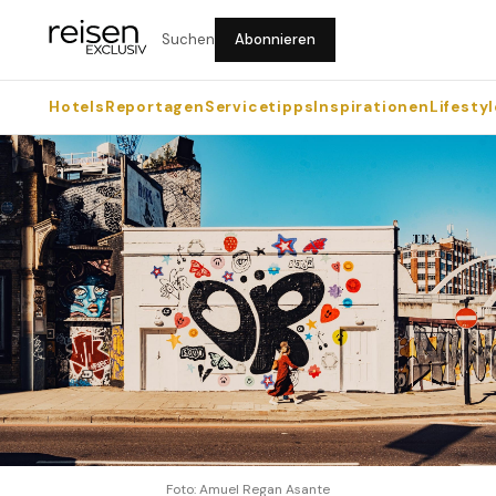
Suchen
Abonnieren
Hotels
Reportagen
Servicetipps
Inspirationen
Lifestyl
Foto: Amuel Regan Asante