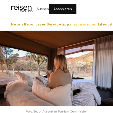
Suchen
Abonnieren
Hotels
Reportagen
Servicetipps
Inspirationen
Lifestyl
Foto: South Australian Tourism Commission