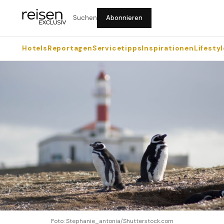
Suchen
Abonnieren
Hotels
Reportagen
Servicetipps
Inspirationen
Lifestyl
Foto: Stephanie_antonia/Shutterstock.com