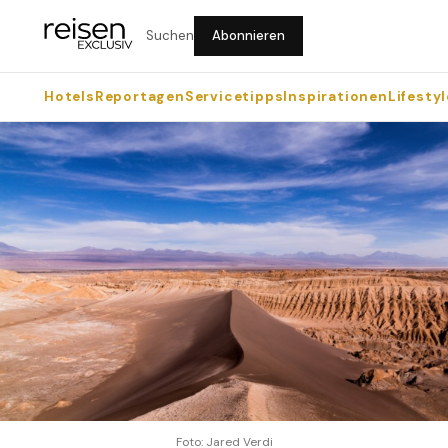
Suchen
Abonnieren
Hotels
Reportagen
Servicetipps
Inspirationen
Lifestyl
Foto: Jared Verdi