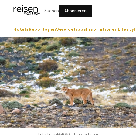
Suchen
Abonnieren
Hotels
Reportagen
Servicetipps
Inspirationen
Lifestyl
Foto: Foto 4440/Shutterstock.com