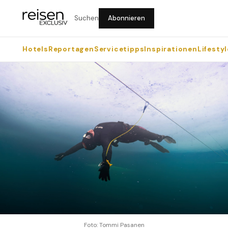
Suchen
Abonnieren
Hotels
Reportagen
Servicetipps
Inspirationen
Lifestyl
Foto: Tommi Pasanen