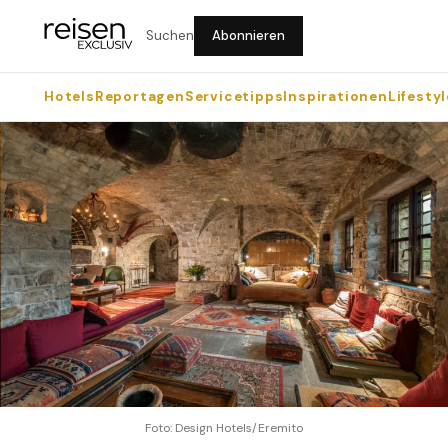
Suchen
Abonnieren
Hotels
Reportagen
Servicetipps
Inspirationen
Lifestyl
Foto: Design Hotels/Eremito