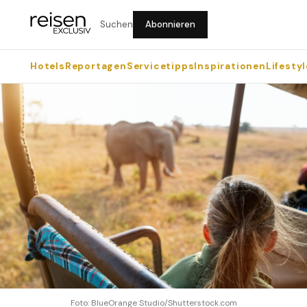
Suchen
Abonnieren
Hotels
Reportagen
Servicetipps
Inspirationen
Lifestyl
Foto: BlueOrange Studio/Shutterstock.com