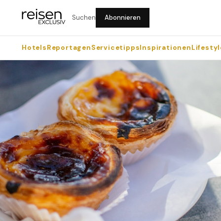
Suchen
Abonnieren
Hotels
Reportagen
Servicetipps
Inspirationen
Lifestyl