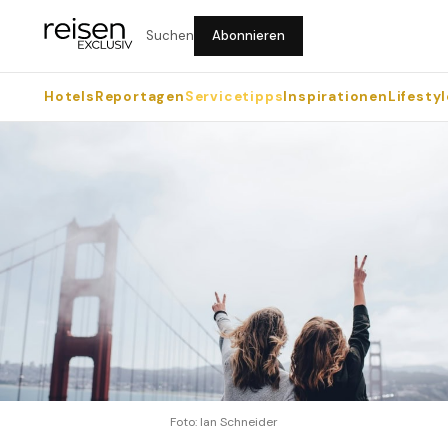
Suchen
Abonnieren
Hotels
Reportagen
Servicetipps
Inspirationen
Lifestyl
Foto: Ian Schneider