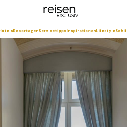
Hotels
Reportagen
Servicetipps
Inspirationen
Lifestyle
Schif