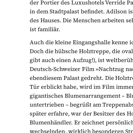
der Portier des Luxushotels Verride Pal
in dem Stadtpalast befindet. Adilson is
des Hauses. Die Menschen arbeiten se
ist familiär.
Auch die kleine Eingangshalle kenne i
Doch die hübsche Holztreppe, die oval 
gibt auch einen Aufzug!), ist weltbe
Deutsch-Schweizer Film »Nachtzug nac
ebendiesem Palast gedreht. Die Holztre
Tür erblickt habe, wird im Film immer
gigantisches Blumenarrangement – Blu
untertrieben – begrüßt am Treppenab
später erfahre, war der Besitzer des H
Blumenhändler. Er zeichnet persönlich
wechselnden, wirklich besonderen St