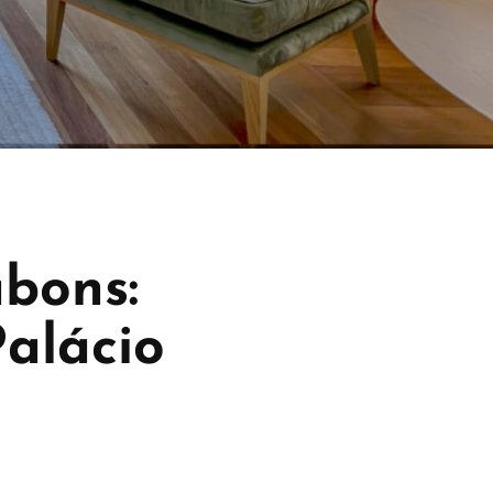
bons:
alácio