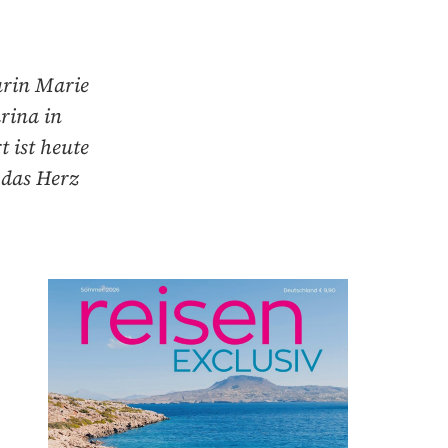
urin Marie
arina in
 ist heute
 das Herz