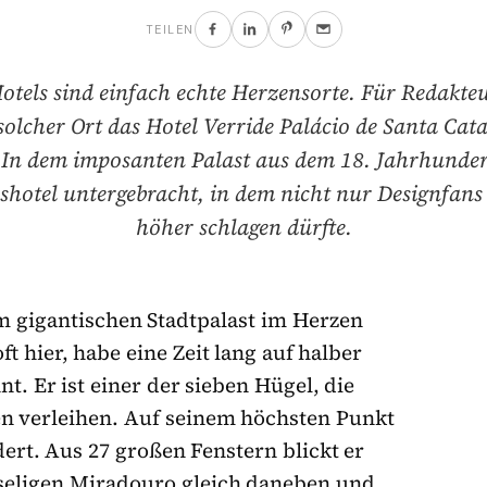
TEILEN
tels sind einfach echte Herzensorte. Für Redakte
 solcher Ort das Hotel Verride Palácio de Santa Cat
 In dem imposanten Palast aus dem 18. Jahrhundert
shotel untergebracht, in dem nicht nur Designfans
höher schlagen dürfte.
m gigantischen Stadtpalast im Herzen
ft hier, habe eine Zeit lang auf halber
. Er ist einer der sieben Hügel, die
en verleihen. Auf seinem höchsten Punkt
ert. Aus 27 großen Fenstern blickt er
useligen Miradouro gleich daneben und