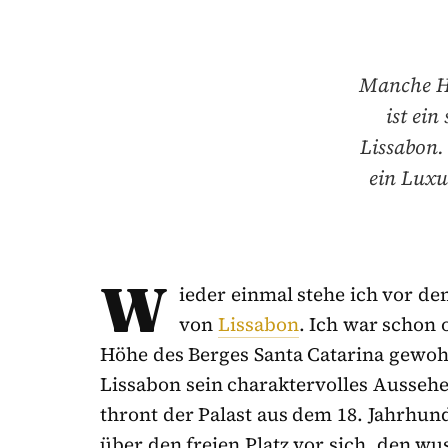
Manche Ho
ist ein
Lissabon.
ein Luxu
W
ieder einmal stehe ich vor de
von
Lissabon
. Ich war schon o
Höhe des Berges Santa Catarina gewohnt
Lissabon sein charaktervolles Ausseh
thront der Palast aus dem 18. Jahrhund
über den freien Platz vor sich, den w