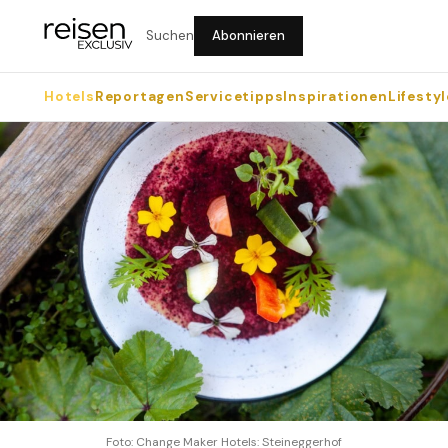
Suchen
Abonnieren
Hotels
Reportagen
Servicetipps
Inspirationen
Lifestyl
Foto: Change Maker Hotels: Steineggerhof