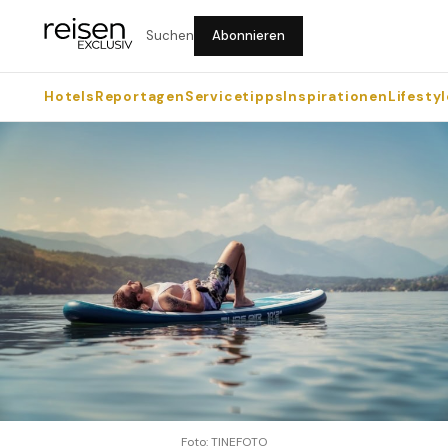
Suchen
Abonnieren
Hotels
Reportagen
Servicetipps
Inspirationen
Lifestyl
Foto: TINEFOTO