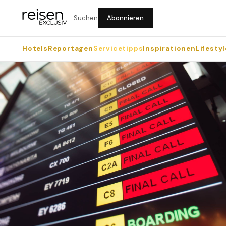
Suchen
Abonnieren
Hotels
Reportagen
Servicetipps
Inspirationen
Lifestyl