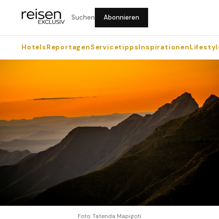
Suchen
Abonnieren
Hotels
Reportagen
Servicetipps
Inspirationen
Lifestyl
Foto: Tatenda Mapigoti