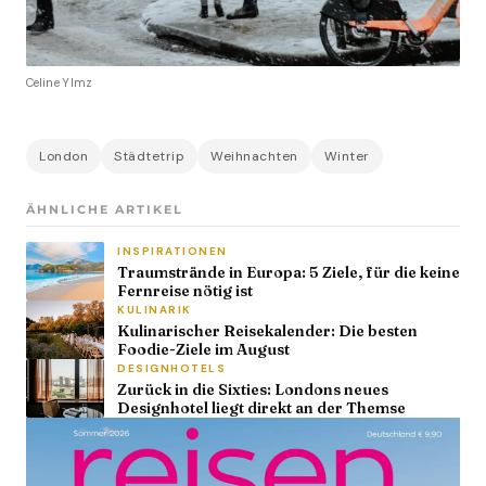
Celine Ylmz
London
Städtetrip
Weihnachten
Winter
ÄHNLICHE ARTIKEL
INSPIRATIONEN
Traumstrände in Europa: 5 Ziele, für die keine
Fernreise nötig ist
KULINARIK
Kulinarischer Reisekalender: Die besten
Foodie-Ziele im August
DESIGNHOTELS
Zurück in die Sixties: Londons neues
Designhotel liegt direkt an der Themse