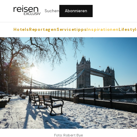
Suchen
Abonnieren
Hotels
Reportagen
Servicetipps
Inspirationen
Lifestyl
Foto: Robert Bye