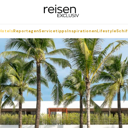
Hotels
Reportagen
Servicetipps
Inspirationen
Lifestyle
Schif