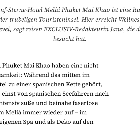
̈nf-Sterne-Hotel Meliá Phuket Mai Khao ist eine R
der trubeligen Touristeninsel. Hier erreicht Wellnes
evel, sagt reisen EXCLUSIV-Redakteurin Jana, die d
besucht hat.
á Phuket Mai Khao haben eine nicht
samkeit: Während das mitten im
el zu einer spanischen Kette gehört,
 einst von spanischen Seefahrern nach
intensiv süße und beinahe faserlose
m Meliá immer wieder auf – im
eigenen Spa und als Deko auf den