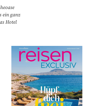
uheoase
s ein ganz
as Hotel