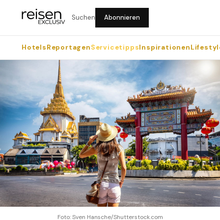
Suchen
Abonnieren
Hotels
Reportagen
Servicetipps
Inspirationen
Lifestyl
Foto: Sven Hansche/Shutterstock.com