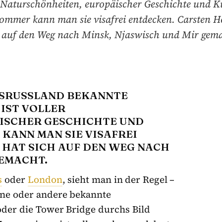
r Naturschönheiten, europäischer Geschichte und Ku
ommer kann man sie visafrei entdecken. Carsten H
h auf den Weg nach Minsk, Njaswisch und Mir gema
SSRUSSLAND BEKANNTE E
T VOLLER N
CHER GESCHICHTE UND K
ANN MAN SIE VISAFREI E
AT SICH AUF DEN WEG NACH M
EMACHT.
s
oder
London
, sieht man in der Regel –
ine oder andere bekannte
oder die Tower Bridge durchs Bild