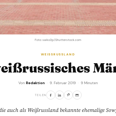
Foto: saiko3p/Shutterstock.com
WEISSRUSSLAND
weißrussisches Mä
Von
Redaktion
· 9. Februar 2019 · 9 Minuten
TEILEN
die auch als Weißrussland bekannte ehemalige Sow