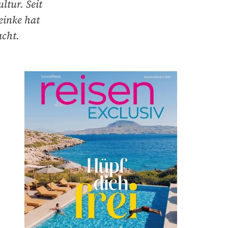
ltur. Seit
einke hat
cht.