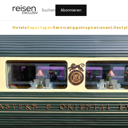
Suchen
Abonnieren
Hotels
Reportagen
Servicetipps
Inspirationen
Lifestyl