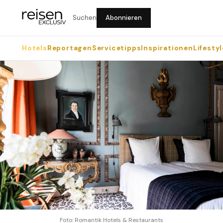
Suchen
Abonnieren
Hotels
Reportagen
Servicetipps
Inspirationen
Lifestyl
Foto: Romantik Hotels & Restaurants