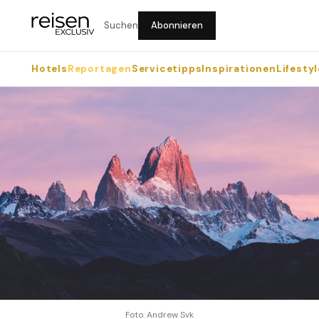
Suchen
Abonnieren
Hotels
Reportagen
Servicetipps
Inspirationen
Lifestyl
Foto: Andrew Svk