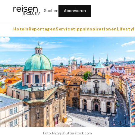
Suchen
Abonnieren
Hotels
Reportagen
Servicetipps
Inspirationen
Lifestyl
Foto: Pyty/Shutterstock.com