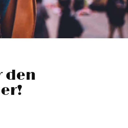
r den
her!