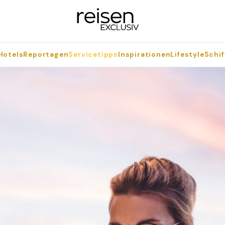
Hotels
Reportagen
Servicetipps
Inspirationen
Lifestyle
Schif