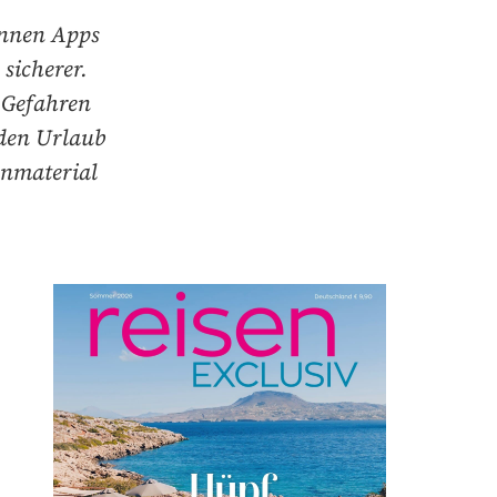
önnen Apps
sicherer.
e Gefahren
 den Urlaub
enmaterial