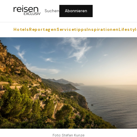
Suchen
Abonnieren
Hotels
Reportagen
Servicetipps
Inspirationen
Lifestyl
Foto: Stefan Kunze