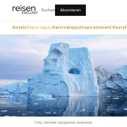
Suchen
Abonnieren
Hotels
Reportagen
Servicetipps
Inspirationen
Lifestyl
Foto: Jennifer Latuperisa-Andresen