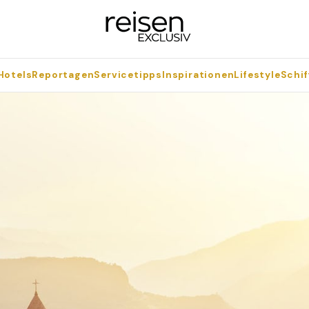
Hotels
Reportagen
Servicetipps
Inspirationen
Lifestyle
Schif