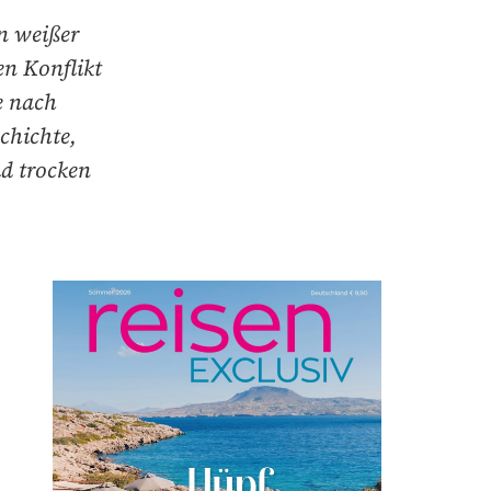
n weißer
en Konflikt
e nach
chichte,
d trocken