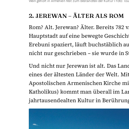
Wein gehört in Armenien fest zum Bestandteil der Kultur I Foto: 
2. JEREWAN – ÄLTER ALS ROM
Rom? Alt. Jerewan? Älter. Bereits 782 
Hauptstadt auf eine bewegte Geschicht
Erebuni spaziert, läuft buchstäblich 
nicht nur geschrieben – sie wurde in S
Und nicht nur Jerewan ist alt. Das La
eines der ältesten Länder der Welt. Mi
Apostolischen Armenischen Kirche mit
Katholikus) kommt man überall im Lan
jahrtausendealten Kultur in Berührung,