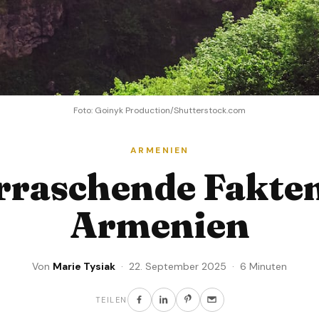
Foto: Goinyk Production/Shutterstock.com
ARMENIEN
rraschende Fakte
Armenien
Von
Marie Tysiak
· 22. September 2025 · 6 Minuten
TEILEN