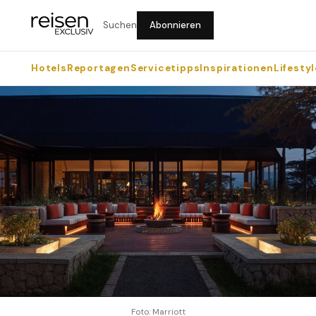
Suchen
Abonnieren
Hotels
Reportagen
Servicetipps
Inspirationen
Lifestyl
Foto: Marriott