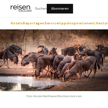
Suchen
Abonnieren
Hotels
Reportagen
Servicetipps
Inspirationen
Lifestyl
Foto: Nicole Matthesie/Shutterstock.com