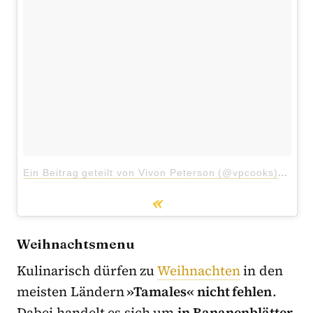
Ein Beitrag geteilt von Vivon Peterson (@vpcooks)
am
18
Weihnachtsmenu
Kulinarisch dürfen zu
Weihnachten
in den
meisten Ländern
»Tamales« nicht fehlen
.
Dabei handelt es sich um
in Bananenblätter