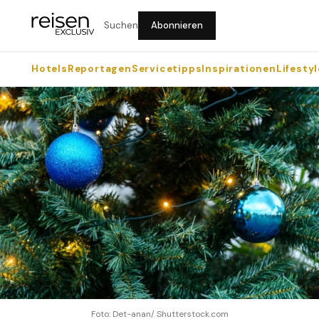
Suchen
Abonnieren
Hotels
Reportagen
Servicetipps
Inspirationen
Lifestyl
Foto: Det-anan/ Shutterstock.com