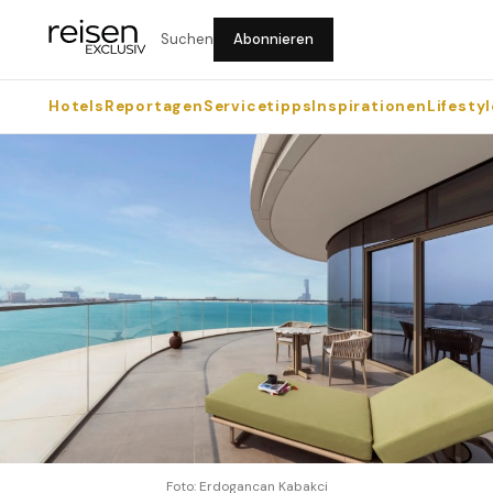
Suchen
Abonnieren
Hotels
Reportagen
Servicetipps
Inspirationen
Lifestyl
Foto: Erdogancan Kabakci