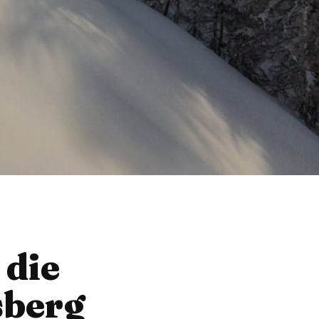
 die
sberg