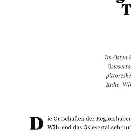
T
Im Osten S
Gsieserta
pittoresk
Ruhe. Wir
D
ie Ortschaften der Region haben
Während das Gsiesertal sehr uri