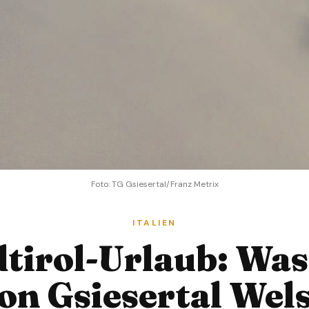
Foto: TG Gsiesertal/Franz Metrix
ITALIEN
tirol-Urlaub: Was
on Gsiesertal Wel