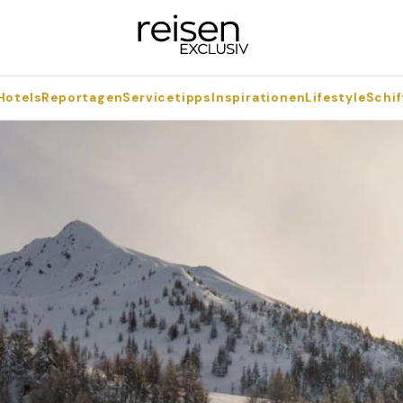
Hotels
Reportagen
Servicetipps
Inspirationen
Lifestyle
Schif