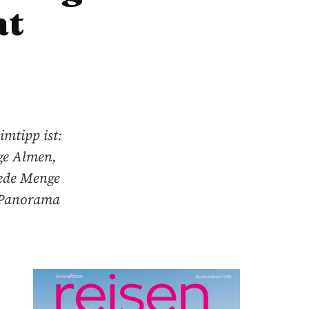
at
imtipp ist:
ige Almen,
jede Menge
n Panorama