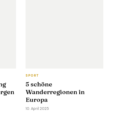
SPORT
ng
5 schöne
ergen
Wanderregionen in
Europa
10. April 2025