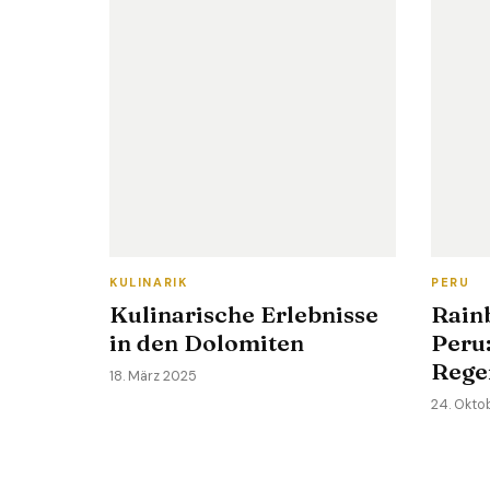
KULINARIK
PERU
Kulinarische Erlebnisse
Rain
in den Dolomiten
Peru:
Rege
18. März 2025
24. Okto