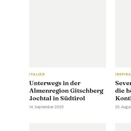
ITALIEN
INSPIR
Unterwegs in der
Seve
Almenregion Gitschberg
die h
Jochtal in Südtirol
Kont
14. September 2025
25. Augu