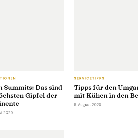
ATIONEN
SERVICETIPPS
n Summits: Das sind
Tipps für den Umga
öchsten Gipfel der
mit Kühen in den B
inente
8. August 2025
st 2025