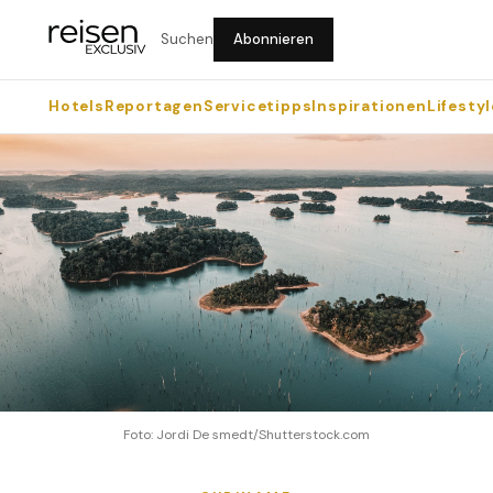
Suchen
Abonnieren
Hotels
Reportagen
Servicetipps
Inspirationen
Lifestyl
Foto: Jordi De smedt/Shutterstock.com