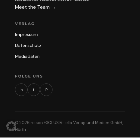
Meet the Team →
VERLAG
Impressum
Datenschutz
Mediadaten
FOLGE UNS
in
f
P
© 2026 reisen EXCLUSIV · ella Verlag und Medien GmbH,
Hürth