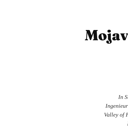
Mojav
In S
Ingenieur
Valley of 