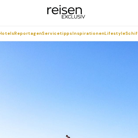
Hotels
Reportagen
Servicetipps
Inspirationen
Lifestyle
Schif