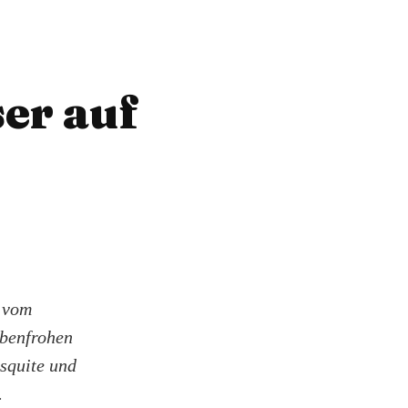
er auf
: vom
rbenfrohen
esquite und
.