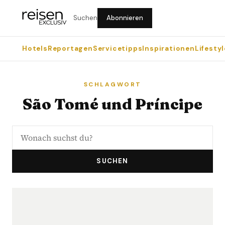
Suchen
Abonnieren
Hotels
Reportagen
Servicetipps
Inspirationen
Lifestyl
SCHLAGWORT
São Tomé und Príncipe
SUCHEN